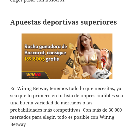
Apuestas deportivas superiores
En Winng Betway tenemos todo lo que necesitás, ya
sea que lo primero en tu lista de imprescindibles sea
una buena variedad de mercados o las
probabilidades más competitivas. Con más de 30 000
mercados para elegir, todo es posible con Winng
Betway.