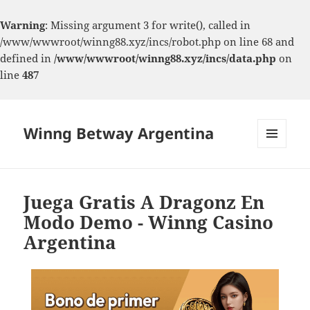
Warning
: Missing argument 3 for write(), called in
/www/wwwroot/winng88.xyz/incs/robot.php on line 68 and
defined in
/www/wwwroot/winng88.xyz/incs/data.php
on
line
487
Winng Betway Argentina
MENU
AND
WIDGETS
Juega Gratis A Dragonz En
Modo Demo - Winng Casino
Argentina