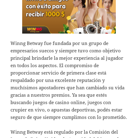
Winng Betway fue fundada por un grupo de
empresarios suecos y siempre tuvo como objetivo
principal brindarle la mejor experiencia al jugador
en todos los aspectos. El compromiso de
proporcionar servicio de primera clase está
respaldado por una excelente reputación y
muchísimos apostadores que han cambiado su vida
gracias a nuestros premios. Ya sea que estés
buscando juegos de casino online, juegos con
crupier en vivo, o apuestas deportivas, podés estar
seguro de que siempre cumplimos con lo prometido.
Winng Betway está regulado por la Comisión del